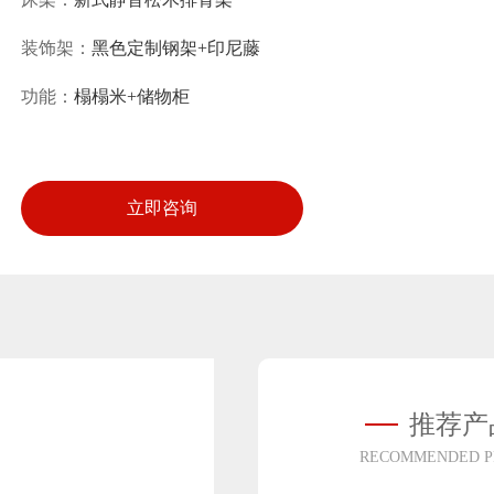
装饰架：
黑色定制钢架+印尼藤
功能：
榻榻米+储物柜
立即咨询
推荐产
RECOMMENDED P