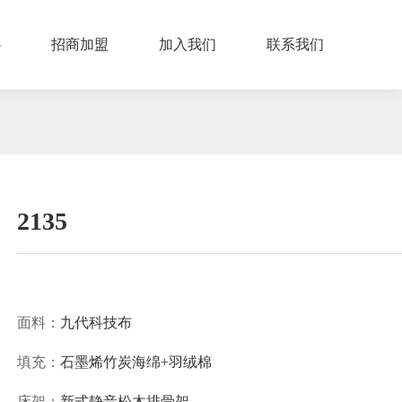
心
招商加盟
加入我们
联系我们
2135
面料：
九代科技布
填充：
石墨烯竹炭海绵+羽绒棉
床架：
新式静音松木排骨架